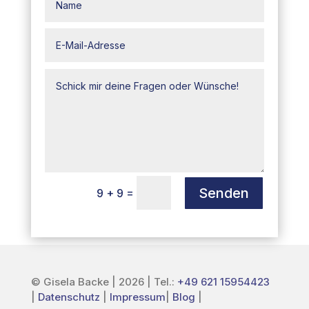
Senden
=
9 + 9
© Gisela Backe | 2026 | Tel.:
+49 621 15954423
|
Datenschutz
|
Impressum
|
Blog
|