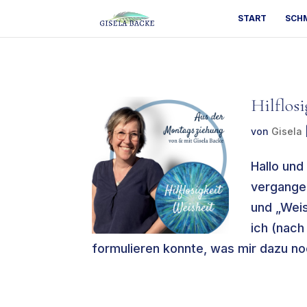
START
SCH
Hilflos
von
Gisela
Hallo und
vergangen
und „Weis
ich (nach
formulieren konnte, was mir dazu noc