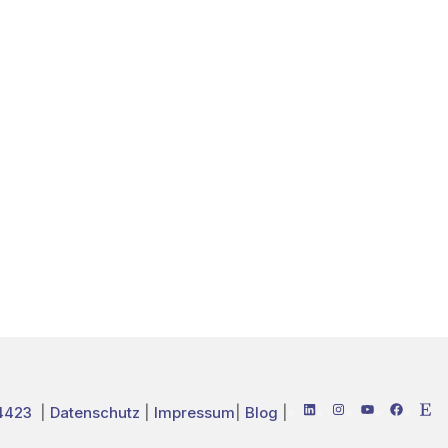
LinkedIn
Instagram
YouTube
Facebo
Ets
54423
|
Datenschutz
|
Impressum
|
Blog
|