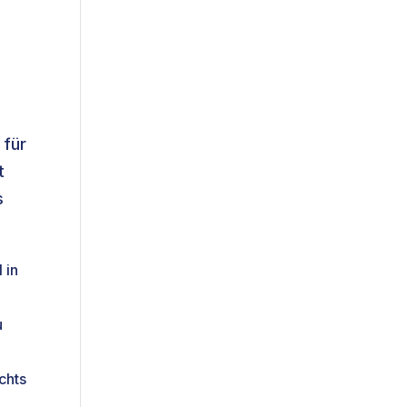
 für
t
s
 in
t
u
chts