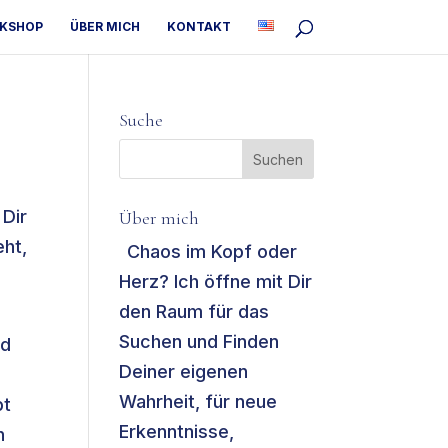
RKSHOP
ÜBER MICH
KONTAKT
Suche
Dir
Über mich
eht,
Chaos im Kopf oder
Herz? Ich öffne mit Dir
den Raum für das
Suchen und Finden
nd
Deiner eigenen
Wahrheit, für neue
bt
Erkenntnisse,
h