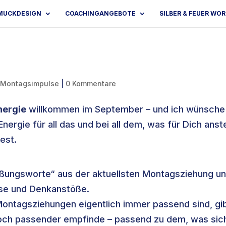
MUCKDESIGN
COACHINGANGEBOTE
SILBER & FEUER WO
 Montagsimpulse
|
0 Kommentare
nergie
willkommen im September – und ich wünsche 
Energie für all das und bei all dem, was für Dich anst
est.
ungsworte“ aus der aktuellsten Montagsziehung u
ulse und Denkanstöße.
ontagsziehungen eigentlich immer passend sind, gi
 noch passender empfinde – passend zu dem, was sic