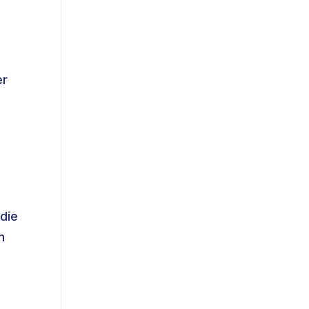
er
l
 die
n