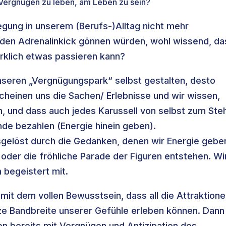
 Vergnügen zu leben, am Leben zu sein?
gung in unserem (Berufs-)Alltag nicht mehr
den Adrenalinkick gönnen würden, wohl wissend, da
irklich etwas passieren kann?
nseren „Vergnügungspark“ selbst gestalten, desto
cheinen uns die Sachen/ Erlebnisse und wir wissen,
n, und dass auch jedes Karussell von selbst zum Ste
de bezahlen (Energie hinein geben).
sgelöst durch die Gedanken, denen wir Energie gebe
 oder die fröhliche Parade der Figuren entstehen. Wi
 begeistert mit.
mit dem vollen Bewusstsein, dass all die Attraktion
nze Bandbreite unserer Gefühle erleben können. Dann
en bereits mit Vergnügen und Antizipation des