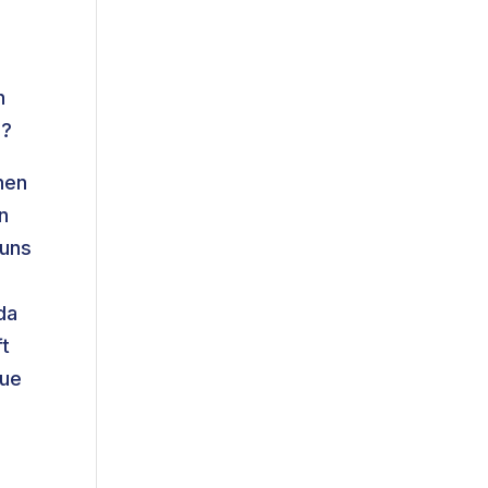
n
n?
hen
n
 uns
da
ft
eue