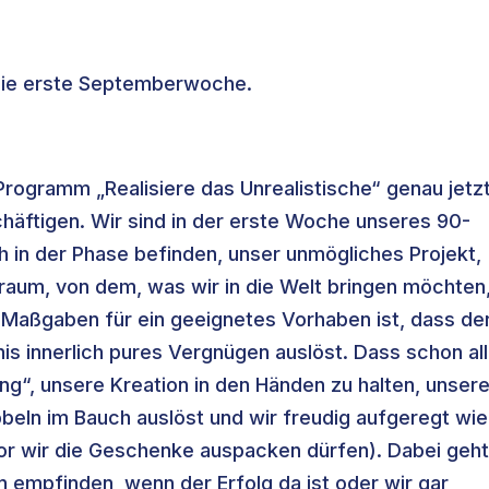
 die erste Septemberwoche.
rogramm „Realisiere das Unrealistische“ genau jetz
chäftigen. Wir sind in der erste Woche unseres 90-
h in der Phase befinden, unser unmögliches Projekt,
Traum, von dem, was wir in die Welt bringen möchten
n Maßgaben für ein geeignetes Vorhaben ist, dass de
s innerlich pures Vergnügen auslöst. Dass schon all
ing“, unsere Kreation in den Händen zu halten, unser
beln im Bauch auslöst und wir freudig aufgeregt wie
r wir die Geschenke auspacken dürfen). Dabei geht
n empfinden, wenn der Erfolg da ist oder wir gar